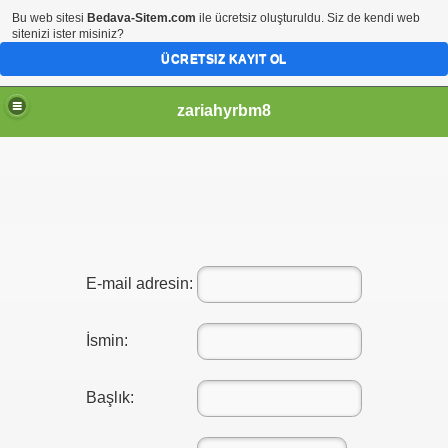
Bu web sitesi
Bedava-Sitem.com
ile ücretsiz oluşturuldu. Siz de kendi web
sitenizi ister misiniz?
ÜCRETSIZ KAYIT OL
zariahyrbm8
o Joke
E-mail adresin:
ould you study discount Nhl d
İsmin:
Başlık: